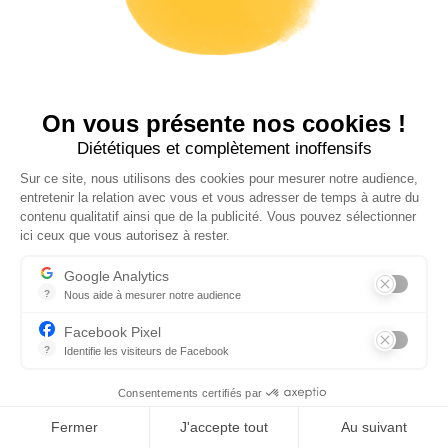
vous l’avez expressément autorisé pour ce
faire, d’informations permettant votre
identification telles que votre prénom, ou
votre pseudo. Les Contenus Utilisateurs que
On vous présente nos cookies !
vous publiez sur ce Site relèvent de votre
Diététiques et complètement inoffensifs
choix et de votre responsabilité exclusive.
Sur ce site, nous utilisons des cookies pour mesurer notre audience,
entretenir la relation avec vous et vous adresser de temps à autre du
Toutefois, Nous vous rappelons que ces
contenu qualitatif ainsi que de la publicité. Vous pouvez sélectionner
Contenus Utilisateurs ne devront pas être
ici ceux que vous autorisez à rester.
contraires à la législation en vigueur, aux
Google Analytics
bonnes mœurs et aux principes énoncés aux
?
Nous aide à mesurer notre audience
Essentiel pour la gestion de notre site web, il nous permet de mesur
présentes. A ce titre, Nous nous réservons le
Facebook Pixel
?
Identifie les visiteurs de Facebook
droit de retirer à tout moment tout Contenu
Permet de suivre les actions du visiteur sur le site web, et de voir
Utilisateur qui ne respecte pas les présentes
Consentements certifiés par
Conditions d’Utilisation et notamment la
Fermer
J'accepte tout
Au suivant