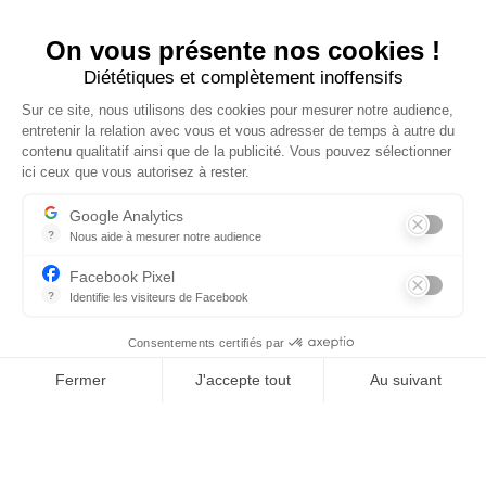
François Besoux
On vous présente nos cookies !
Diététiques et complètement inoffensifs
Sales Manager
Sur ce site, nous utilisons des cookies pour mesurer notre audience,
f.besoux@overpipe.com
entretenir la relation avec vous et vous adresser de temps à autre du
contenu qualitatif ainsi que de la publicité. Vous pouvez sélectionner
ici ceux que vous autorisez à rester.
Google Analytics
?
Nous aide à mesurer notre audience
Essentiel pour la gestion de notre site web, il nous permet de mesur
Facebook Pixel
?
Identifie les visiteurs de Facebook
Permet de suivre les actions du visiteur sur le site web, et de voir
Consentements certifiés par
Fermer
J'accepte tout
Au suivant
Plateforme de Gestion du Consentement : Personnalisez vos O
Axeptio consent
Notre plateforme vous permet d'adapter et de gérer vos paramètr